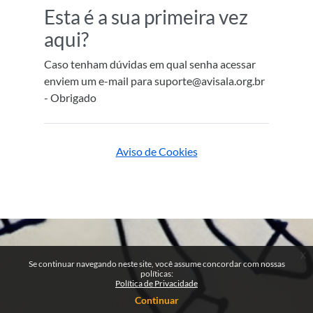
Esta é a sua primeira vez
aqui?
Caso tenham dúvidas em qual senha acessar
enviem um e-mail para suporte@avisala.org.br
- Obrigado
Aviso de Cookies
x
Se continuar navegando neste site, você assume concordar com nossas
políticas:
Política de Privacidade
Continuar