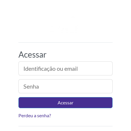
Ir para o conteúdo principal
Ambiente Virtual d
Acessar
Identificação ou email
Senha
Acessar
Perdeu a senha?