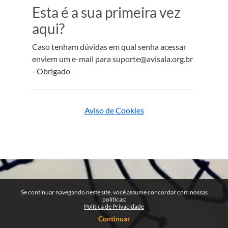
Esta é a sua primeira vez
aqui?
Caso tenham dúvidas em qual senha acessar
enviem um e-mail para suporte@avisala.org.br
- Obrigado
Aviso de Cookies
x
Se continuar navegando neste site, você assume concordar com nossas
políticas:
Política de Privacidade
Continuar