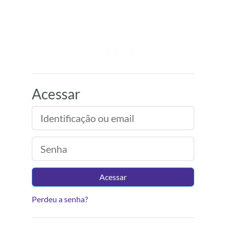
Ir para o conteúdo principal
Ambiente Virtual d
Acessar
Identificação ou email
Senha
Acessar
Perdeu a senha?