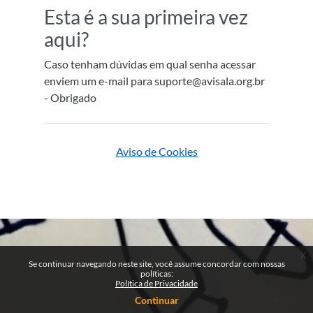
Esta é a sua primeira vez
aqui?
Caso tenham dúvidas em qual senha acessar
enviem um e-mail para suporte@avisala.org.br
- Obrigado
Aviso de Cookies
x
Se continuar navegando neste site, você assume concordar com nossas
políticas:
Política de Privacidade
Continuar