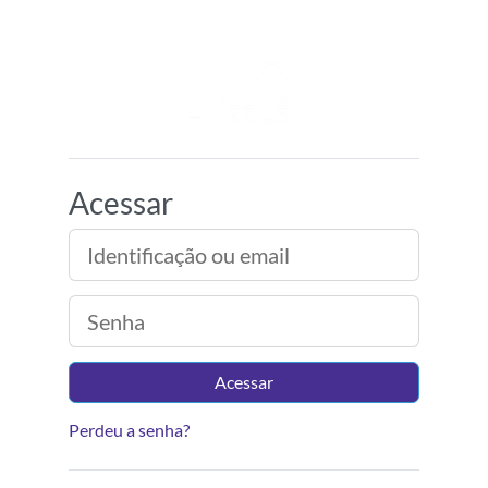
Ir para o conteúdo principal
Ambiente Virtual d
Acessar
Identificação ou email
Senha
Acessar
Perdeu a senha?