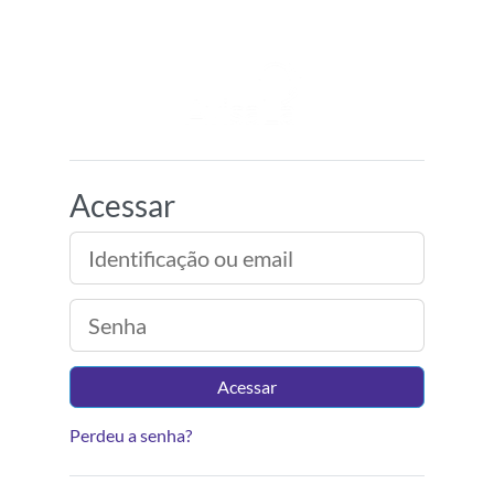
Ir para o conteúdo principal
Ambiente Virtual d
Acessar
Identificação ou email
Senha
Acessar
Perdeu a senha?