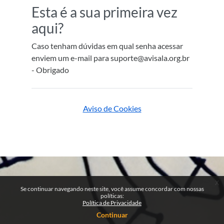
Esta é a sua primeira vez
aqui?
Caso tenham dúvidas em qual senha acessar
enviem um e-mail para suporte@avisala.org.br
- Obrigado
Aviso de Cookies
x
Se continuar navegando neste site, você assume concordar com nossas
políticas:
Política de Privacidade
Continuar